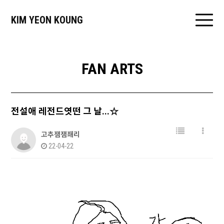
KIM YEON KOUNG
FAN ARTS
전설애 레전드엿떤 그 날...☆
고추잼잼좨리
22-04-22