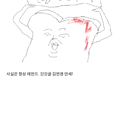
사실은 항상 레전드. 갓갓굴 김연경 만세!