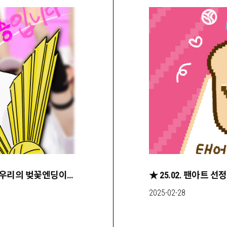
★ 25.04. 팬아트 선정작 [행복한 봄이었상]우리의 벚꽃엔딩이었던 4월
2025-02-28