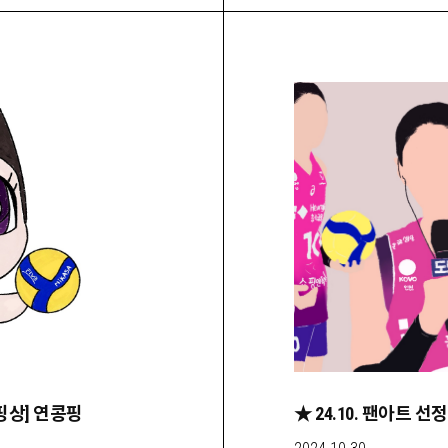
스핑상] 연콩핑