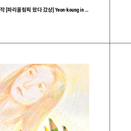
★ 24.08. 팬아트 선정작 [파리올림픽 왔다 갔상] Yeon-koung in paris