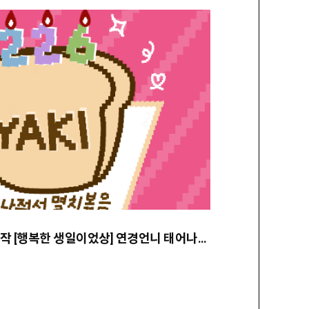
★ 25.02. 팬아트 선정작 [행복한 생일이었상] 연경언니 태어나줘서 멸치볶음