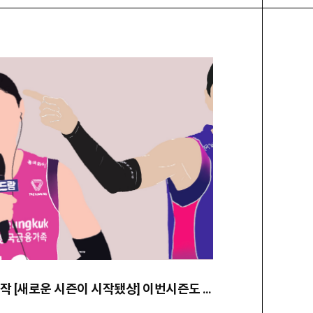
★ 24.10. 팬아트 선정작 [새로운 시즌이 시작됐상] 이번시즌도 가보자고~