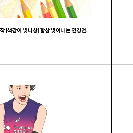
★ 24.06. 팬아트 선정작 [색감이 빛나상] 항상 빛이나는 연경언니♡̈